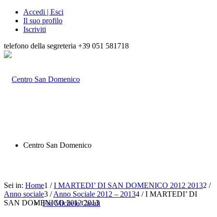
Accedi | Esci
Il suo profilo
Iscriviti
telefono della segreteria +39 051 581718
Centro San Domenico
Sei in:
Home
1
/
I MARTEDI’ DI SAN DOMENICO 2012 2013
2
/
Anno sociale
3
/
Anno Sociale 2012 – 2013
4
/
I MARTEDI’ DI
SAN DOMENICO 2012 2013
Fra Michele Casali