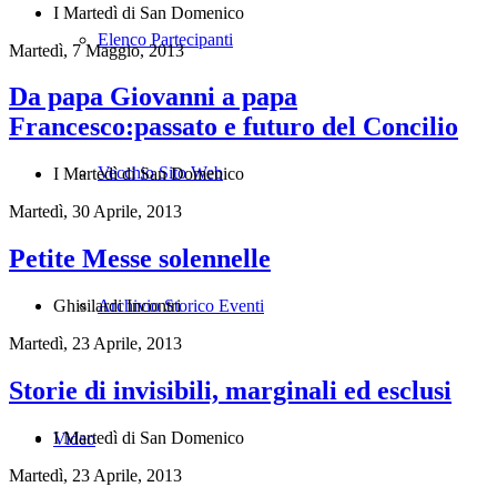
I Martedì di San Domenico
Elenco Partecipanti
Martedì, 7 Maggio, 2013
Da papa Giovanni a papa
Francesco:passato e futuro del Concilio
Vecchio Sito Web
I Martedì di San Domenico
Martedì, 30 Aprile, 2013
Petite Messe solennelle
Archivio Storico Eventi
Ghisilardi Incontri
Martedì, 23 Aprile, 2013
Storie di invisibili, marginali ed esclusi
I Martedì di San Domenico
Video
Martedì, 23 Aprile, 2013