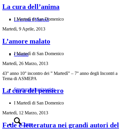
La cura dell’anima
I Martedì di San Domenico
La rivista I Martedì
Martedì, 9 Aprile, 2013
L’amore malato
I Martedì di San Domenico
Contatti
Martedì, 26 Marzo, 2013
43° anno 10° incontro dei ” Martedì” – 7° anno degli Incontri a
Tema di ASMEPA
Struttura organizzativa
La cura del pensiero
I Martedì di San Domenico
Martedì, 12 Marzo, 2013
Fede e letteratura nei grandi autori del
Cerca