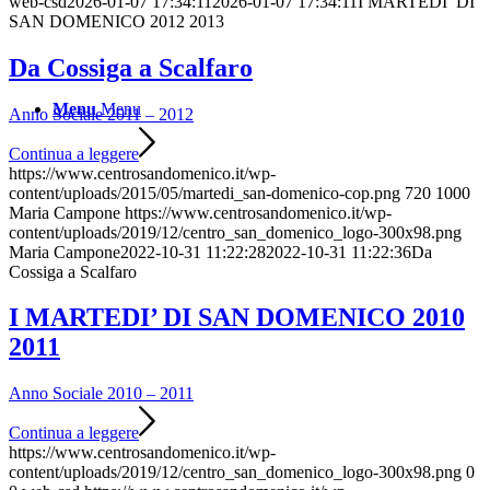
web-csd
2026-01-07 17:34:11
2026-01-07 17:34:11
I MARTEDI’ DI
SAN DOMENICO 2012 2013
Da Cossiga a Scalfaro
Menu
Menu
Anno Sociale 2011 – 2012
Continua a leggere
https://www.centrosandomenico.it/wp-
content/uploads/2015/05/martedi_san-domenico-cop.png
720
1000
Maria Campone
https://www.centrosandomenico.it/wp-
content/uploads/2019/12/centro_san_domenico_logo-300x98.png
Maria Campone
2022-10-31 11:22:28
2022-10-31 11:22:36
Da
Cossiga a Scalfaro
I MARTEDI’ DI SAN DOMENICO 2010
2011
Anno Sociale 2010 – 2011
Continua a leggere
https://www.centrosandomenico.it/wp-
content/uploads/2019/12/centro_san_domenico_logo-300x98.png
0