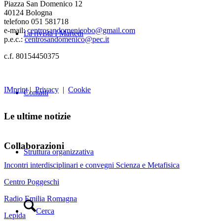
Piazza San Domenico 12
40124 Bologna
telefono 051 581718
e-mail:
centrosandomenicobo@gmail.com
La rivista I Martedì
p.e.c.:
centrosandomenico@pec.it
c.f. 80154450375
IMprint
|
Privacy
|
Cookie
Contatti
Le ultime notizie
Collaborazioni
Struttura organizzativa
Incontri interdisciplinari e convegni Scienza e Metafisica
Centro Poggeschi
Radio Emilia Romagna
Cerca
Lepida