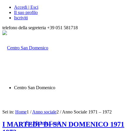
Accedi | Esci
Il suo profilo
Iscriviti
telefono della segreteria +39 051 581718
Centro San Domenico
Sei in:
Home
1
/
Anno sociale
2
/
Anno Sociale 1971 – 1972
Fra Michele Casali
I MARTEDI’ DI SAN DOMENICO 1971