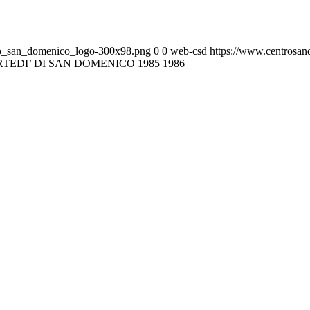
tro_san_domenico_logo-300x98.png
0
0
web-csd
https://www.centrosan
RTEDI’ DI SAN DOMENICO 1985 1986