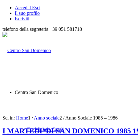
Accedi | Esci
Il suo profilo
Iscriviti
telefono della segreteria +39 051 581718
Centro San Domenico
Sei in:
Home
1
/
Anno sociale
2
/
Anno Sociale 1985 – 1986
Fra Michele Casali
I MARTEDI’ DI SAN DOMENICO 1985 1