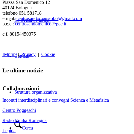
Piazza San Domenico 12
40124 Bologna
telefono 051 581718
e-mail:
centrosandomenicobo@gmail.com
La rivista I Martedì
p.e.c.:
centrosandomenico@pec.it
c.f. 80154450375
IMprint
|
Privacy
|
Cookie
Contatti
Le ultime notizie
Collaborazioni
Struttura organizzativa
Incontri interdisciplinari e convegni Scienza e Metafisica
Centro Poggeschi
Radio Emilia Romagna
Cerca
Lepida