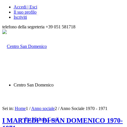
Accedi | Esci
Il suo profilo
Iscriviti
telefono della segreteria +39 051 581718
Centro San Domenico
Sei in:
Home
1
/
Anno sociale
2
/
Anno Sociale 1970 - 1971
Fra Michele Casali
I MARTEDI’ DI SAN DOMENICO 1970-