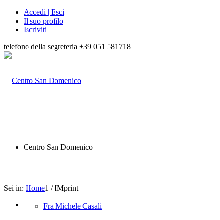
Accedi | Esci
Il suo profilo
Iscriviti
telefono della segreteria +39 051 581718
Centro San Domenico
Sei in:
Home
1
/
IMprint
Fra Michele Casali