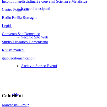
Incontri interdisciplinari e convegni Scienza e Metafisica
Elenco Partecipanti
Centro Poggeschi
Radio Emilia Romagna
Lepida
Convento San Domenico
Vecchio Sito Web
Studio Filosofico Domenicano
Rivistaimartedi
giubileodomenicano.it
Archivio Storico Eventi
Video
Contributi
Marchesini Group