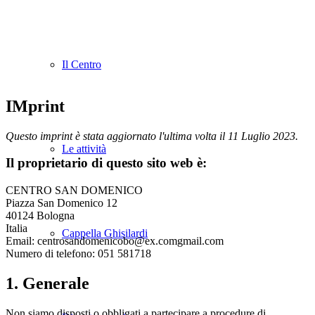
Il Centro
IMprint
Questo imprint è stata aggiornato l'ultima volta il 11 Luglio 2023.
Le attività
Il proprietario di questo sito web è:
CENTRO SAN DOMENICO
Piazza San Domenico 12
40124 Bologna
Italia
Cappella Ghisilardi
Email:
centrosandomenicobo@
ex.com
gmail.com
Numero di telefono: 051 581718
1. Generale
Non siamo disposti o obbligati a partecipare a procedure di