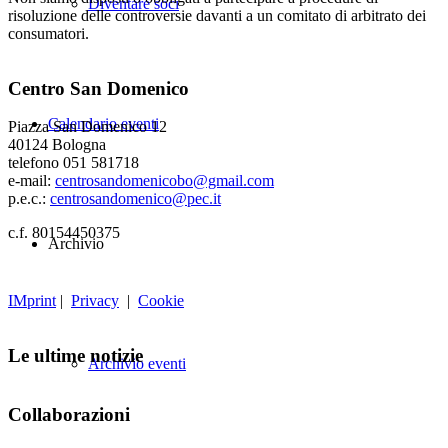
Diventare soci
risoluzione delle controversie davanti a un comitato di arbitrato dei
consumatori.
Centro San Domenico
Calendario eventi
Piazza San Domenico 12
40124 Bologna
telefono 051 581718
e-mail:
centrosandomenicobo@gmail.com
p.e.c.:
centrosandomenico@pec.it
c.f. 80154450375
Archivio
IMprint
|
Privacy
|
Cookie
Le ultime notizie
Archivio eventi
Collaborazioni