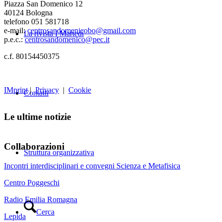
Piazza San Domenico 12
40124 Bologna
telefono 051 581718
e-mail:
centrosandomenicobo@gmail.com
La rivista I Martedì
p.e.c.:
centrosandomenico@pec.it
c.f. 80154450375
IMprint
|
Privacy
|
Cookie
Contatti
Le ultime notizie
Collaborazioni
Struttura organizzativa
Incontri interdisciplinari e convegni Scienza e Metafisica
Centro Poggeschi
Radio Emilia Romagna
Cerca
Lepida