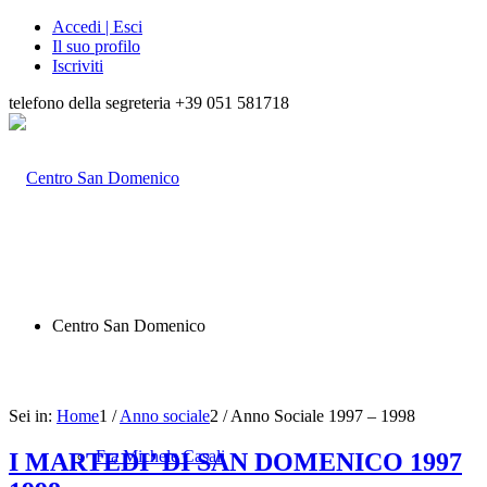
Accedi | Esci
Il suo profilo
Iscriviti
telefono della segreteria +39 051 581718
Centro San Domenico
Sei in:
Home
1
/
Anno sociale
2
/
Anno Sociale 1997 – 1998
Fra Michele Casali
I MARTEDI’ DI SAN DOMENICO 1997