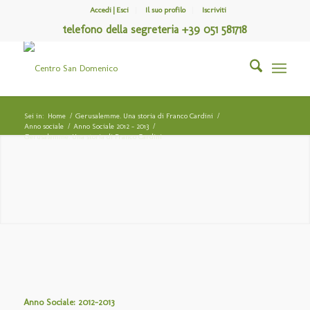
Accedi | Esci
Il suo profilo
Iscriviti
telefono della segreteria +39 051 581718
Sei in:
Home
/
Gerusalemme. Una storia di Franco Cardini
/
Anno sociale
/
Anno Sociale 2012 – 2013
/
Gerusalemme. Una storia di Franco Cardini
Anno Sociale: 2012-2013