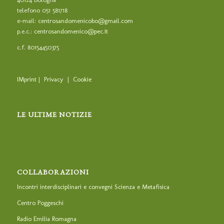
telefono 051 581718
e-mail:
centrosandomenicobo@gmail.com
p.e.c.:
centrosandomenico@pec.it
c.f. 80154450375
IMprint
|
Privacy
|
Cookie
LE ULTIME NOTIZIE
COLLABORAZIONI
Incontri interdisciplinari e convegni Scienza e Metafisica
Centro Poggeschi
Radio Emilia Romagna