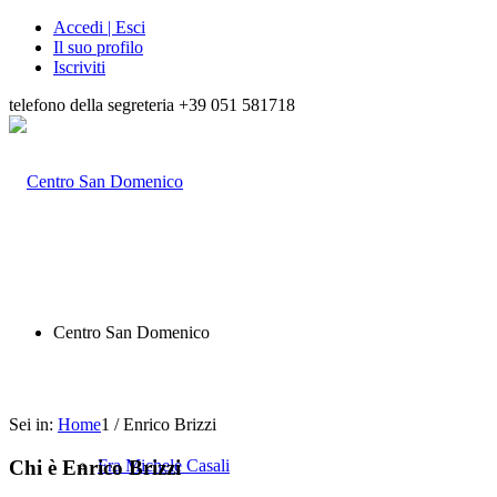
Accedi | Esci
Il suo profilo
Iscriviti
telefono della segreteria +39 051 581718
Centro San Domenico
Sei in:
Home
1
/
Enrico Brizzi
Chi è
Enrico Brizzi
Fra Michele Casali