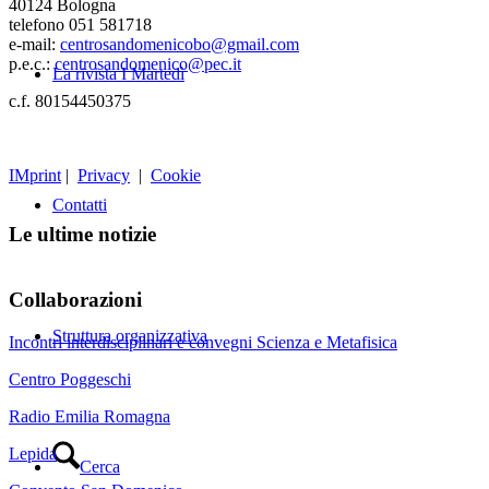
40124 Bologna
telefono 051 581718
e-mail:
centrosandomenicobo@gmail.com
p.e.c.:
centrosandomenico@pec.it
La rivista I Martedì
c.f. 80154450375
IMprint
|
Privacy
|
Cookie
Contatti
Le ultime notizie
Collaborazioni
Struttura organizzativa
Incontri interdisciplinari e convegni Scienza e Metafisica
Centro Poggeschi
Radio Emilia Romagna
Lepida
Cerca