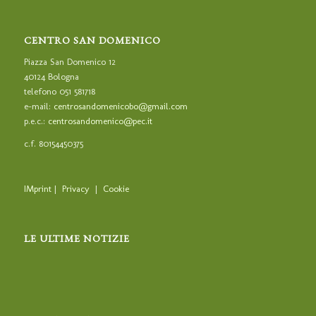
CENTRO SAN DOMENICO
Piazza San Domenico 12
40124 Bologna
telefono 051 581718
e-mail:
centrosandomenicobo@gmail.com
p.e.c.:
centrosandomenico@pec.it
c.f. 80154450375
IMprint
|
Privacy
|
Cookie
LE ULTIME NOTIZIE