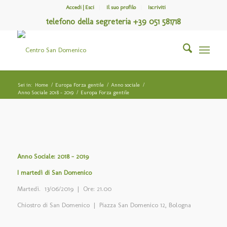
Accedi | Esci
Il suo profilo
Iscriviti
telefono della segreteria +39 051 581718
Sei in:
Home
/
Europa Forza gentile
/
Anno sociale
/
Anno Sociale 2018 – 2019
/
Europa Forza gentile
Anno Sociale: 2018 – 2019
I martedì di San Domenico
Martedì. 13/06/2019 | Ore: 21.00
Chiostro di San Domenico | Piazza San Domenico 12, Bologna