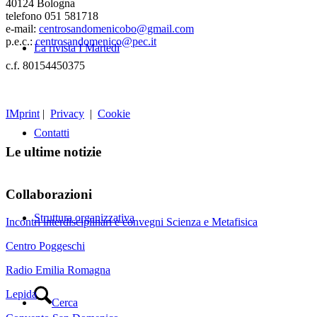
40124 Bologna
telefono 051 581718
e-mail:
centrosandomenicobo@gmail.com
p.e.c.:
centrosandomenico@pec.it
La rivista I Martedì
c.f. 80154450375
IMprint
|
Privacy
|
Cookie
Contatti
Le ultime notizie
Collaborazioni
Struttura organizzativa
Incontri interdisciplinari e convegni Scienza e Metafisica
Centro Poggeschi
Radio Emilia Romagna
Lepida
Cerca