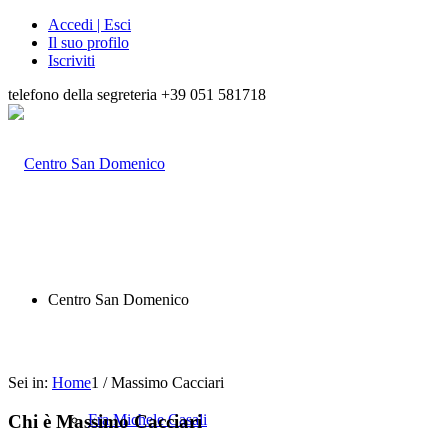
Accedi | Esci
Il suo profilo
Iscriviti
telefono della segreteria +39 051 581718
Centro San Domenico
Sei in:
Home
1
/
Massimo Cacciari
Chi è
Massimo Cacciari
Fra Michele Casali