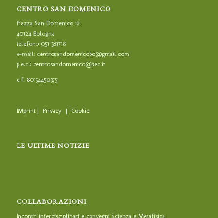
CENTRO SAN DOMENICO
Piazza San Domenico 12
40124 Bologna
telefono 051 581718
e-mail:
centrosandomenicobo@gmail.com
p.e.c.:
centrosandomenico@pec.it
c.f. 80154450375
IMprint
|
Privacy
|
Cookie
LE ULTIME NOTIZIE
COLLABORAZIONI
Incontri interdisciplinari e convegni Scienza e Metafisica