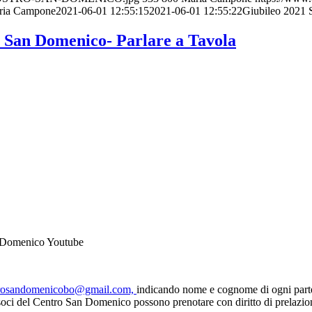
ria Campone
2021-06-01 12:55:15
2021-06-01 12:55:22
Giubileo 2021 
 San Domenico- Parlare a Tavola
an Domenico Youtube
rosandomenicobo@gmail.com,
indicando nome e cognome di ogni parteci
 I soci del Centro San Domenico possono prenotare con diritto di prelazio