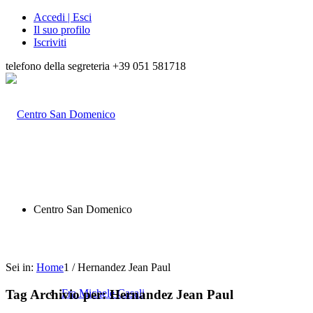
Accedi | Esci
Il suo profilo
Iscriviti
telefono della segreteria +39 051 581718
Centro San Domenico
Sei in:
Home
1
/
Hernandez Jean Paul
Tag Archivio per:
Hernandez Jean Paul
Fra Michele Casali