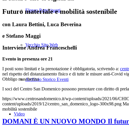
Futuro materiale e mobilità sostenibile
Elenco Partecipanti
con Laura Bettini, Luca Beverina
e Stefano Maggi
Vecchio Sito Web
Interviene Andrea Franceschelli
Evento in presenza ore 21
I posti sono limitati e la prenotazione è obbligatoria, scrivendo a:
cent
nel rispetto del distanziamento fisico e di tutte le misure anti-Covid 
Obbligo mascherina
Archivio Storico Eventi
I soci del Centro San Domenico possono prenotare con diritto di prela
https://www.centrosandomenico.it/wp-content/uploads/2021/0
content/uploads/2019/12/centro_san_domenico_logo-300x98.png
Ma
mobilità sostenibile
Video
DOMANI È UN NUOVO MONDO Il futuro che 