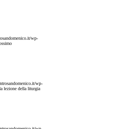
rosandomenico.it/wp-
rossimo
ntrosandomenico.it/wp-
la lezione della liturgia
ntrosandomenico.it/wp-