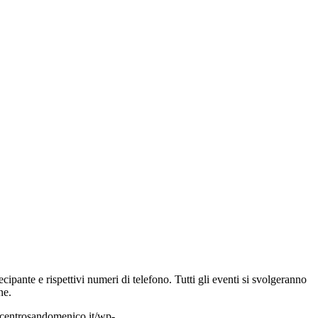
pante e rispettivi numeri di telefono. Tutti gli eventi si svolgeranno
ne.
centrosandomenico.it/wp-