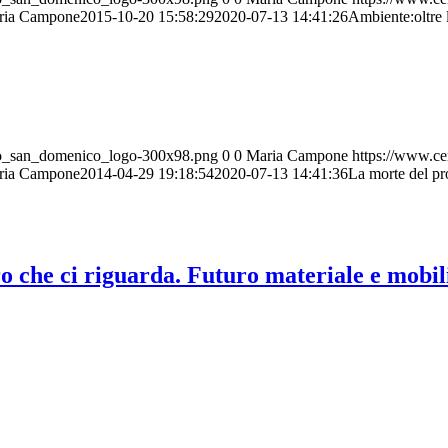
ria Campone
2015-10-20 15:58:29
2020-07-13 14:41:26
Ambiente:oltre 
tro_san_domenico_logo-300x98.png
0
0
Maria Campone
https://www.ce
ria Campone
2014-04-29 19:18:54
2020-07-13 14:41:36
La morte del p
ci riguarda. Futuro materiale e mobilit