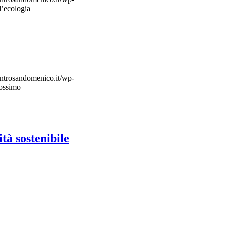
l’ecologia
ntrosandomenico.it/wp-
rossimo
à sostenibile