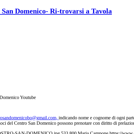
 San Domenico- Ri-trovarsi a Tavola
an Domenico Youtube
rosandomenicobo@gmail.com,
indicando nome e cognome di ogni parteci
 I soci del Centro San Domenico possono prenotare con diritto di prelazio
6/CHIOSTRO-SAN-DOMENICO.jpg
533
800
Maria Campone
https://www.