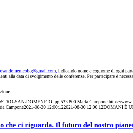
rosandomenicobo@gmail.com,
indicando nome e cognome di ogni parteci
vigenti alla data di svolgimento delle conferenze. Per partecipare è nece
zione.
6/CHIOSTRO-SAN-DOMENICO.jpg
533
800
Maria Campone
https://www.
ria Campone
2021-08-30 12:00:12
2021-08-30 12:00:12
DOMANI È UN N
ci riguarda. Il futuro del nostro pianet