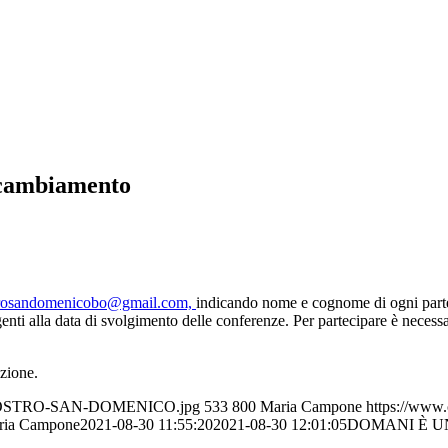
l cambiamento
rosandomenicobo@gmail.com,
indicando nome e cognome di ogni parteci
vigenti alla data di svolgimento delle conferenze. Per partecipare è nece
zione.
6/CHIOSTRO-SAN-DOMENICO.jpg
533
800
Maria Campone
https://www.
ria Campone
2021-08-30 11:55:20
2021-08-30 12:01:05
DOMANI È UN N