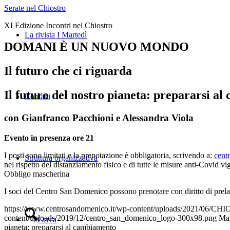
Serate nel Chiostro
XI Edizione Incontri nel Chiostro
La rivista I Martedì
DOMANI È UN NUOVO MONDO
Il
futuro che ci riguarda
Il futuro del nostro pianeta: prepararsi a
Contatti
con
Gianfranco Pacchioni
e
Alessandra Viola
Evento in presenza ore 21
I posti sono limitati e la prenotazione è obbligatoria, scrivendo a:
cent
Struttura organizzativa
nel rispetto del distanziamento fisico e di tutte le misure anti-Covid 
Obbligo mascherina
I soci del Centro San Domenico possono prenotare con diritto di prela
https://www.centrosandomenico.it/wp-content/uploads/2021/0
content/uploads/2019/12/centro_san_domenico_logo-300x98.png
Ma
Cerca
pianeta: prepararsi al cambiamento