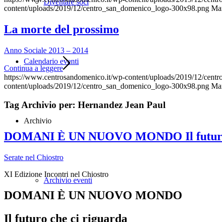
Diventare soci
content/uploads/2019/12/centro_san_domenico_logo-300x98.png
Ma
La morte del prossimo
Anno Sociale 2013 – 2014
Calendario eventi
Continua a leggere
https://www.centrosandomenico.it/wp-content/uploads/2019/12/cen
content/uploads/2019/12/centro_san_domenico_logo-300x98.png
Ma
Tag Archivio per:
Hernandez Jean Paul
Archivio
DOMANI È UN NUOVO MONDO Il futuro che 
Serate nel Chiostro
XI Edizione Incontri nel Chiostro
Archivio eventi
DOMANI È UN NUOVO MONDO
Il
futuro che ci riguarda