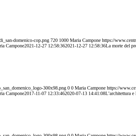
edi_san-domenico-cop.png
720
1000
Maria Campone
https://www.cent
ria Campone
2021-12-27 12:58:36
2021-12-27 12:58:36
La morte del p
tro_san_domenico_logo-300x98.png
0
0
Maria Campone
https://www.ce
ria Campone
2017-11-07 12:33:46
2020-07-13 14:41:08
L’architettura e 
tro_san_domenico_logo-300x98.png
0
0
Maria Campone
https://www.ce