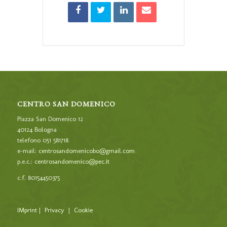
CENTRO SAN DOMENICO
Piazza San Domenico 12
40124 Bologna
telefono 051 581718
e-mail:
centrosandomenicobo@gmail.com
p.e.c.:
centrosandomenico@pec.it
c.f. 80154450375
IMprint
|
Privacy
|
Cookie