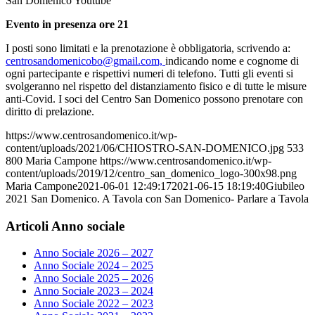
San Domenico Youtube
Evento in presenza ore 21
I posti sono limitati e la prenotazione è obbligatoria, scrivendo a:
centrosandomenicobo@gmail.com,
indicando nome e cognome di
ogni partecipante e rispettivi numeri di telefono. Tutti gli eventi si
svolgeranno nel rispetto del distanziamento fisico e di tutte le misure
anti-Covid. I soci del Centro San Domenico possono prenotare con
diritto di prelazione.
https://www.centrosandomenico.it/wp-
content/uploads/2021/06/CHIOSTRO-SAN-DOMENICO.jpg
533
800
Maria Campone
https://www.centrosandomenico.it/wp-
content/uploads/2019/12/centro_san_domenico_logo-300x98.png
Maria Campone
2021-06-01 12:49:17
2021-06-15 18:19:40
Giubileo
2021 San Domenico. A Tavola con San Domenico- Parlare a Tavola
Articoli Anno sociale
Anno Sociale 2026 – 2027
Anno Sociale 2024 – 2025
Anno Sociale 2025 – 2026
Anno Sociale 2023 – 2024
Anno Sociale 2022 – 2023