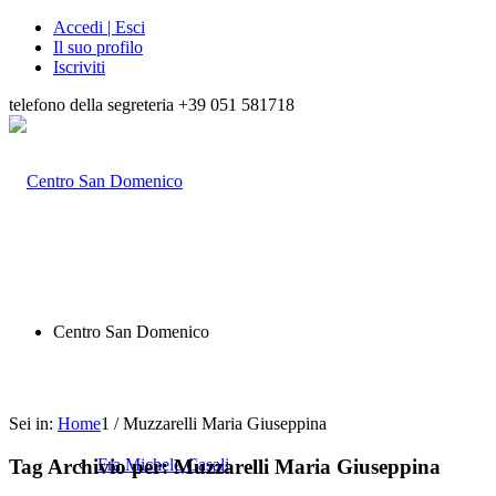
Accedi | Esci
Il suo profilo
Iscriviti
telefono della segreteria +39 051 581718
Centro San Domenico
Sei in:
Home
1
/
Muzzarelli Maria Giuseppina
Tag Archivio per:
Muzzarelli Maria Giuseppina
Fra Michele Casali