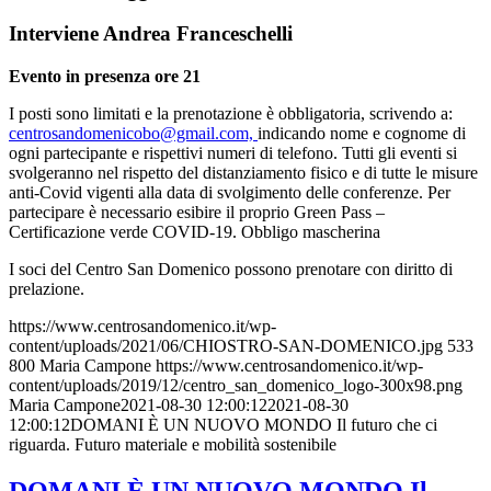
Interviene Andrea Franceschelli
Evento in presenza ore 21
I posti sono limitati e la prenotazione è obbligatoria, scrivendo a:
centrosandomenicobo@gmail.com,
indicando nome e cognome di
ogni partecipante e rispettivi numeri di telefono. Tutti gli eventi si
svolgeranno nel rispetto del distanziamento fisico e di tutte le misure
anti-Covid vigenti alla data di svolgimento delle conferenze. Per
partecipare è necessario esibire il proprio Green Pass –
Certificazione verde COVID-19. Obbligo mascherina
I soci del Centro San Domenico possono prenotare con diritto di
prelazione.
https://www.centrosandomenico.it/wp-
content/uploads/2021/06/CHIOSTRO-SAN-DOMENICO.jpg
533
800
Maria Campone
https://www.centrosandomenico.it/wp-
content/uploads/2019/12/centro_san_domenico_logo-300x98.png
Maria Campone
2021-08-30 12:00:12
2021-08-30
12:00:12
DOMANI È UN NUOVO MONDO Il futuro che ci
riguarda. Futuro materiale e mobilità sostenibile
DOMANI È UN NUOVO MONDO Il