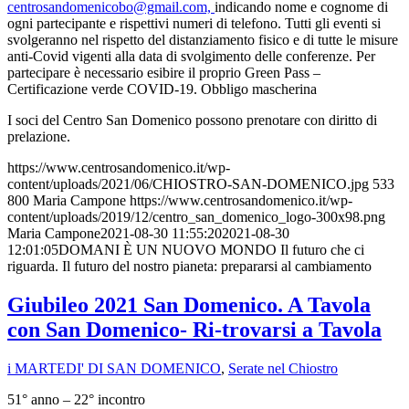
centrosandomenicobo@gmail.com,
indicando nome e cognome di
ogni partecipante e rispettivi numeri di telefono. Tutti gli eventi si
svolgeranno nel rispetto del distanziamento fisico e di tutte le misure
anti-Covid vigenti alla data di svolgimento delle conferenze. Per
partecipare è necessario esibire il proprio Green Pass –
Certificazione verde COVID-19. Obbligo mascherina
I soci del Centro San Domenico possono prenotare con diritto di
prelazione.
https://www.centrosandomenico.it/wp-
content/uploads/2021/06/CHIOSTRO-SAN-DOMENICO.jpg
533
800
Maria Campone
https://www.centrosandomenico.it/wp-
content/uploads/2019/12/centro_san_domenico_logo-300x98.png
Maria Campone
2021-08-30 11:55:20
2021-08-30
12:01:05
DOMANI È UN NUOVO MONDO Il futuro che ci
riguarda. Il futuro del nostro pianeta: prepararsi al cambiamento
Giubileo 2021 San Domenico. A Tavola
con San Domenico- Ri-trovarsi a Tavola
i MARTEDI' DI SAN DOMENICO
,
Serate nel Chiostro
51° anno – 22° incontro