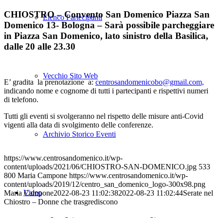
CHIOSTRO – Convento San Domenico Piazza San
Elenco Partecipanti
Domenico 13- Bologna – Sarà possibile parcheggiare
in Piazza San Domenico, lato sinistro della Basilica,
dalle 20 alle 23.30
Vecchio Sito Web
E’ gradita la prenotazione a:
centrosandomenicobo@gmail.com,
indicando nome e cognome di tutti i partecipanti e rispettivi numeri
di telefono.
Tutti gli eventi si svolgeranno nel rispetto delle misure anti-Covid
vigenti alla data di svolgimento delle conferenze.
Archivio Storico Eventi
https://www.centrosandomenico.it/wp-
content/uploads/2021/06/CHIOSTRO-SAN-DOMENICO.jpg
533
800
Maria Campone
https://www.centrosandomenico.it/wp-
content/uploads/2019/12/centro_san_domenico_logo-300x98.png
Video
Maria Campone
2022-08-23 11:02:38
2022-08-23 11:02:44
Serate nel
Chiostro – Donne che trasgrediscono