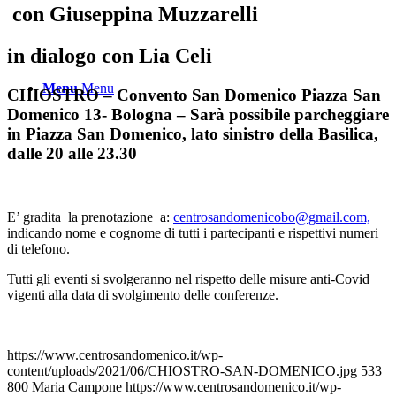
c
on
Giuseppina Muzzarelli
in dialogo con
Lia Celi
Menu
Menu
CHIOSTRO – Convento San Domenico Piazza San
Domenico 13- Bologna – Sarà possibile parcheggiare
in Piazza San Domenico, lato sinistro della Basilica,
dalle 20 alle 23.30
E’ gradita la prenotazione a:
centrosandomenicobo@gmail.com,
indicando nome e cognome di tutti i partecipanti e rispettivi numeri
di telefono.
Tutti gli eventi si svolgeranno nel rispetto delle misure anti-Covid
vigenti alla data di svolgimento delle conferenze.
https://www.centrosandomenico.it/wp-
content/uploads/2021/06/CHIOSTRO-SAN-DOMENICO.jpg
533
800
Maria Campone
https://www.centrosandomenico.it/wp-