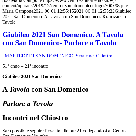
800
Maria Campone
https://www.centrosandomenico.it/wp-
content/uploads/2019/12/centro_san_domenico_logo-300x98.png
Maria Campone
2021-06-01 12:55:15
2021-06-01 12:55:22
Giubileo
2021 San Domenico. A Tavola con San Domenico- Ri-trovarsi a
Tavola
Giubileo 2021 San Domenico. A Tavola
con San Domenico- Parlare a Tavola
i MARTEDI' DI SAN DOMENICO
,
Serate nel Chiostro
51° anno – 21° incontro
Giubileo 2021 San Domenico
A
Tavola
con San Domenico
Parlare a Tavola
Incontri nel Chiostro
Sarà possibile seguire l’evento alle ore 21 collegandosi a: Centro