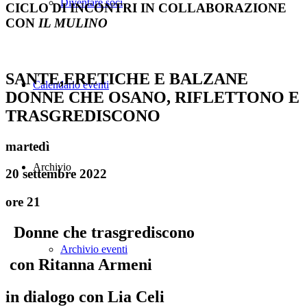
Diventare soci
CICLO DI INCONTRI IN COLLABORAZIONE
CON
IL MULINO
SANTE,ERETICHE E BALZANE
Calendario eventi
DONNE CHE OSANO, RIFLETTONO E
TRASGREDISCONO
martedì
Archivio
20 settembre 2022
ore 21
Donne che trasgrediscono
Archivio eventi
c
on
Ritanna Armeni
in dialogo con
Lia Celi