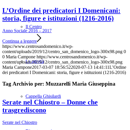
L’Ordine dei predicatori I Domenicani:
storia, figure e istituzioni (1216-2016)
Il Centro
Anno Sociale 2016 – 2017
Continua a leggere
https://www.centrosandomenico.it/wp-
content/uploads/2019/12/centro_san_domenico_logo-300x98.png
0
0
Maria Campone
https://www.centrosandomenico.it/wp-
Le attività
content/uploads/2019/12/centro_san_domenico_logo-300x98.png
Maria Campone
2017-03-07 18:56:52
2020-07-13 14:41:11
L’Ordine
dei predicatori I Domenicani: storia, figure e istituzioni (1216-2016)
Tag Archivio per:
Muzzarelli Maria Giuseppina
Cappella Ghisilardi
Serate nel Chiostro – Donne che
trasgrediscono
Serate nel Chiostro