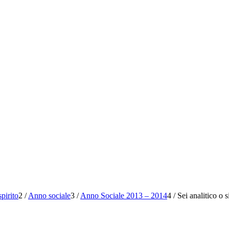
pirito
2
/
Anno sociale
3
/
Anno Sociale 2013 – 2014
4
/
Sei analitico o 