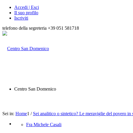
Accedi | Esci
Il suo profilo
Iscriviti
telefono della segreteria +39 051 581718
Centro San Domenico
Sei in:
Home
1
/
Sei analitico o sintetico? Le meraviglie del povero in s
Fra Michele Casali