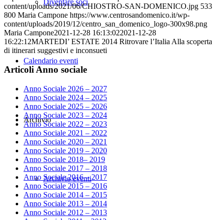
Diventare soci
content/uploads/2021/06/CHIOSTRO-SAN-DOMENICO.jpg
533
800
Maria Campone
https://www.centrosandomenico.it/wp-
content/uploads/2019/12/centro_san_domenico_logo-300x98.png
Maria Campone
2021-12-28 16:13:02
2021-12-28
16:22:12
MARTEDI’ ESTATE 2014 Ritrovare l’Italia Alla scoperta
di itinerari suggestivi e inconsueti
Calendario eventi
Articoli Anno sociale
Anno Sociale 2026 – 2027
Anno Sociale 2024 – 2025
Anno Sociale 2025 – 2026
Anno Sociale 2023 – 2024
Archivio
Anno Sociale 2022 – 2023
Anno Sociale 2021 – 2022
Anno Sociale 2020 – 2021
Anno Sociale 2019 – 2020
Anno Sociale 2018– 2019
Anno Sociale 2017 – 2018
Anno Sociale 2016 – 2017
Archivio eventi
Anno Sociale 2015 – 2016
Anno Sociale 2014 – 2015
Anno Sociale 2013 – 2014
Anno Sociale 2012 – 2013