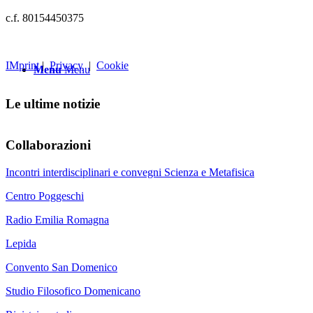
c.f. 80154450375
IMprint
|
Privacy
|
Cookie
Menu
Menu
Le ultime notizie
Collaborazioni
Incontri interdisciplinari e convegni Scienza e Metafisica
Centro Poggeschi
Radio Emilia Romagna
Lepida
Convento San Domenico
Studio Filosofico Domenicano