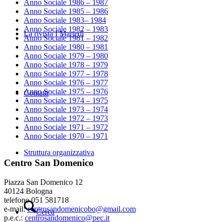
Anno Sociale 1986 – 1987
Anno Sociale 1985 – 1986
Anno Sociale 1983– 1984
Anno Sociale 1982 – 1983
La rivista I Martedì
Anno Sociale 1981 – 1982
Anno Sociale 1980 – 1981
Anno Sociale 1979 – 1980
Anno Sociale 1978 – 1979
Anno Sociale 1977 – 1978
Anno Sociale 1976 – 1977
Anno Sociale 1975 – 1976
Contatti
Anno Sociale 1974 – 1975
Anno Sociale 1973 – 1974
Anno Sociale 1972 – 1973
Anno Sociale 1971 – 1972
Anno Sociale 1970 – 1971
Struttura organizzativa
Centro San Domenico
Piazza San Domenico 12
40124 Bologna
telefono 051 581718
e-mail:
centrosandomenicobo@gmail.com
Cerca
p.e.c.:
centrosandomenico@pec.it