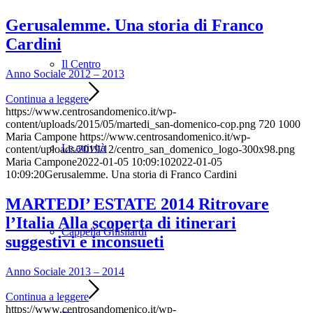
Gerusalemme. Una storia di Franco
Cardini
Il Centro
Anno Sociale 2012 – 2013
Continua a leggere
https://www.centrosandomenico.it/wp-
content/uploads/2015/05/martedi_san-domenico-cop.png
720
1000
Maria Campone
https://www.centrosandomenico.it/wp-
Le attività
content/uploads/2019/12/centro_san_domenico_logo-300x98.png
Maria Campone
2022-01-05 10:09:10
2022-01-05
10:09:20
Gerusalemme. Una storia di Franco Cardini
MARTEDI’ ESTATE 2014 Ritrovare
l’Italia Alla scoperta di itinerari
Cappella Ghisilardi
suggestivi e inconsueti
Anno Sociale 2013 – 2014
Continua a leggere
https://www.centrosandomenico.it/wp-