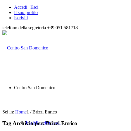
Accedi | Esci
Il suo profilo
Iscriviti
telefono della segreteria +39 051 581718
Centro San Domenico
Sei in:
Home
1
/
Brizzi Enrico
Tag Archivio per:
Brizzi Enrico
Fra Michele Casali