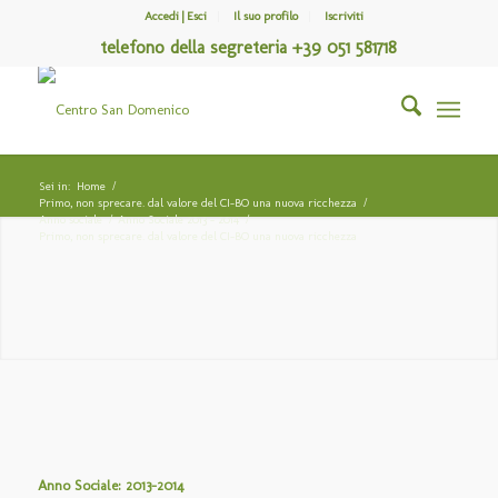
Accedi | Esci
Il suo profilo
Iscriviti
telefono della segreteria +39 051 581718
Sei in:
Home
/
Primo, non sprecare. dal valore del CI-BO una nuova ricchezza
/
Anno sociale
/
Anno Sociale 2013 – 2014
/
Primo, non sprecare. dal valore del CI-BO una nuova ricchezza
Anno Sociale: 2013-2014