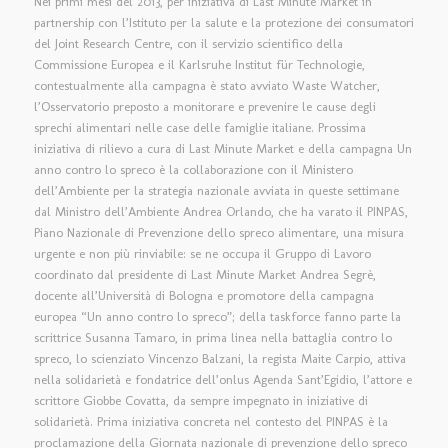
Nei primi mesi del 2013, per iniziativa di Last Minute Market in
partnership con l’Istituto per la salute e la protezione dei consumatori
del Joint Research Centre, con il servizio scientifico della
Commissione Europea e il Karlsruhe Institut für Technologie,
contestualmente alla campagna è stato avviato Waste Watcher,
l’Osservatorio preposto a monitorare e prevenire le cause degli
sprechi alimentari nelle case delle famiglie italiane. Prossima
iniziativa di rilievo a cura di Last Minute Market e della campagna Un
anno contro lo spreco è la collaborazione con il Ministero
dell’Ambiente per la strategia nazionale avviata in queste settimane
dal Ministro dell’Ambiente Andrea Orlando, che ha varato il PINPAS,
Piano Nazionale di Prevenzione dello spreco alimentare, una misura
urgente e non più rinviabile: se ne occupa il Gruppo di Lavoro
coordinato dal presidente di Last Minute Market Andrea Segrè,
docente all’Università di Bologna e promotore della campagna
europea “Un anno contro lo spreco”; della taskforce fanno parte la
scrittrice Susanna Tamaro, in prima linea nella battaglia contro lo
spreco, lo scienziato Vincenzo Balzani, la regista Maite Carpio, attiva
nella solidarietà e fondatrice dell’onlus Agenda Sant’Egidio, l’attore e
scrittore Giobbe Covatta, da sempre impegnato in iniziative di
solidarietà. Prima iniziativa concreta nel contesto del PINPAS è la
proclamazione della Giornata nazionale di prevenzione dello spreco