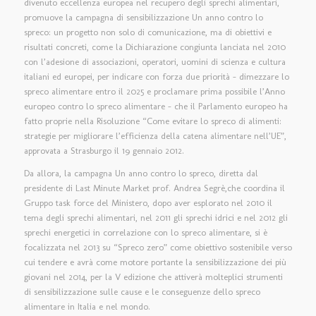
divenuto eccellenza europea nel recupero degli sprechi alimentari,
promuove la campagna di sensibilizzazione Un anno contro lo
spreco: un progetto non solo di comunicazione, ma di obiettivi e
risultati concreti, come la Dichiarazione congiunta lanciata nel 2010
con l’adesione di associazioni, operatori, uomini di scienza e cultura
italiani ed europei, per indicare con forza due priorità – dimezzare lo
spreco alimentare entro il 2025 e proclamare prima possibile l’Anno
europeo contro lo spreco alimentare – che il Parlamento europeo ha
fatto proprie nella Risoluzione “Come evitare lo spreco di alimenti:
strategie per migliorare l’efficienza della catena alimentare nell’UE”,
approvata a Strasburgo il 19 gennaio 2012.
Da allora, la campagna Un anno contro lo spreco, diretta dal
presidente di Last Minute Market prof. Andrea Segrè,che coordina il
Gruppo task force del Ministero, dopo aver esplorato nel 2010 il
tema degli sprechi alimentari, nel 2011 gli sprechi idrici e nel 2012 gli
sprechi energetici in correlazione con lo spreco alimentare, si è
focalizzata nel 2013 su “Spreco zero” come obiettivo sostenibile verso
cui tendere e avrà come motore portante la sensibilizzazione dei più
giovani nel 2014, per la V edizione che attiverà molteplici strumenti
di sensibilizzazione sulle cause e le conseguenze dello spreco
alimentare in Italia e nel mondo.