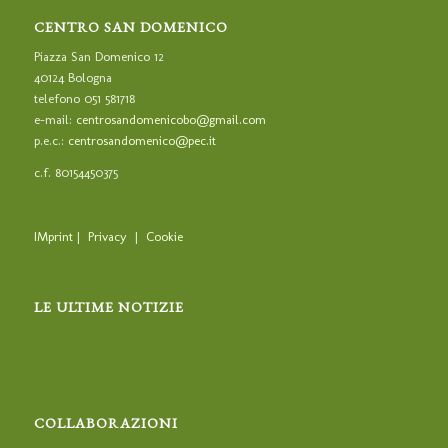
CENTRO SAN DOMENICO
Piazza San Domenico 12
40124 Bologna
telefono 051 581718
e-mail:
centrosandomenicobo@gmail.com
p.e.c.:
centrosandomenico@pec.it
c.f. 80154450375
IMprint
|
Privacy
|
Cookie
LE ULTIME NOTIZIE
COLLABORAZIONI