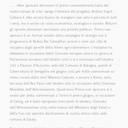
….. «Non sprecare dev’essere il primo comandamento laico del
nostro tempo di crisi -spiega l’ideatore del progetto, Andrea Segrè –
Gettare il cibo ancora buono da mangiare non solo è peccato in tutti
i sensi, ma è anche un costo economico, ecologico e sociale. Ridurre
gli sprechi alimentari dev’essere una priorità politica». Primo non
sprecare è un format avviato dalla campagna in sinergia con il
programma di Radio2 Rai Caterpillar: pranzi e cene con cibo di
recupero dagli sprechi della filiera agro-alimentare. L’iniziativa ha
debuttato in occasione delle Giornate europee contro lo spreco al
Parlamento europeo nell’ottobre 2010 e si è rinnovato nell’ottobre
2011 a Palazzo d’Accursio, sede del Comune di Bologna, quindi al
Caterraduno di Senigallia nel giugno 2012 per mille commensali su
menu curato dallo chef Moreno Cedroni, e ancora a Roma, sulla
terrazza dell’Ara Pacis nell’ottobre 2012 in occasione della Giornata
Mondiale dell’Alimentazione. Quest’anno Primo non sprecare si è
svolto per 3mila commensali a Torino il primo giugno, in occasione
di Eating, ed è stato riproposto mercoledì 16 ottobre, Giornata
dell’Alimentazione 2013, nelle mense del Ministero degli Esteri e
della Fao con speciale declinazione di cucina etnica nella sede
romana di Eataly.