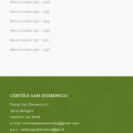
Anno Sociale 1975 – 1976
Anno Sociale 1974 – 1975
Anno Sociale 1973 – 1974
Anno Sociale 1972 – 1973
Anno Sociale 1971 – 1972
Anno Sociale 1970 – 1971
CENTRO SAN DOMENICO
Piazza San Domenico 12
40124 Bologna
telefono 051 581718
e-mail:
centrosandomenicobo@gmail.com
p.e.c.:
centrosandomenico@pec.it