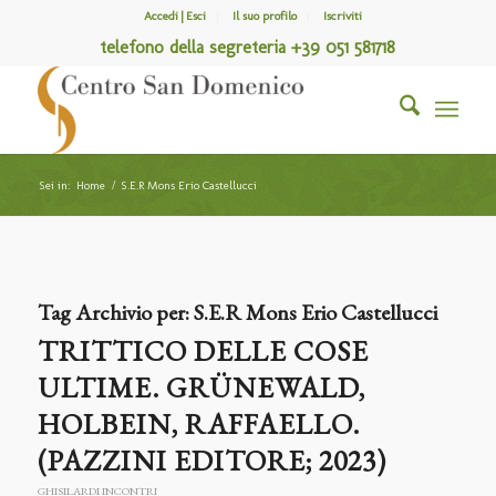
Accedi | Esci
Il suo profilo
Iscriviti
telefono della segreteria +39 051 581718
Sei in:
Home
/
S.E.R Mons Erio Castellucci
Tag Archivio per:
S.E.R Mons Erio Castellucci
TRITTICO DELLE COSE
ULTIME. GRÜNEWALD,
HOLBEIN, RAFFAELLO.
(PAZZINI EDITORE; 2023)
GHISILARDI INCONTRI