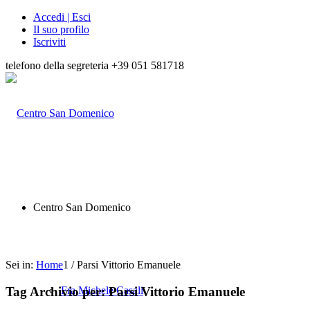
Accedi | Esci
Il suo profilo
Iscriviti
telefono della segreteria +39 051 581718
Centro San Domenico
Sei in:
Home
1
/
Parsi Vittorio Emanuele
Tag Archivio per:
Parsi Vittorio Emanuele
Fra Michele Casali