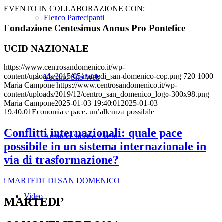
EVENTO IN COLLABORAZIONE CON:
Elenco Partecipanti
Fondazione Centesimus Annus Pro Pontefice
UCID NAZIONALE
https://www.centrosandomenico.it/wp-
content/uploads/2015/05/martedi_san-domenico-cop.png
720
1000
Vecchio Sito Web
Maria Campone
https://www.centrosandomenico.it/wp-
content/uploads/2019/12/centro_san_domenico_logo-300x98.png
Maria Campone
2025-01-03 19:40:01
2025-01-03
19:40:01
Economia e pace: un’alleanza possibile
Conflitti internazionali: quale pace
Archivio Storico Eventi
possibile in un sistema internazionale in
via di trasformazione?
i MARTEDI' DI SAN DOMENICO
Video
MARTEDI’