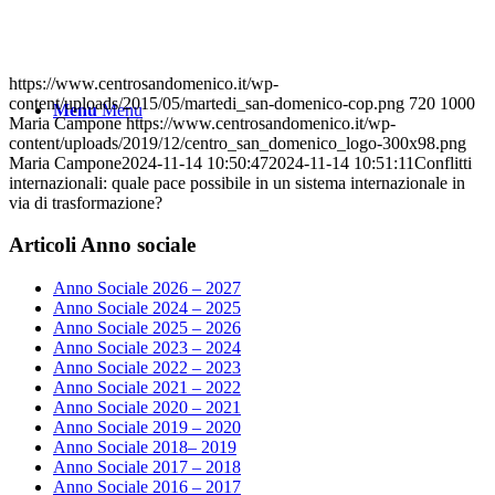
https://www.centrosandomenico.it/wp-
content/uploads/2015/05/martedi_san-domenico-cop.png
720
1000
Menu
Menu
Maria Campone
https://www.centrosandomenico.it/wp-
content/uploads/2019/12/centro_san_domenico_logo-300x98.png
Maria Campone
2024-11-14 10:50:47
2024-11-14 10:51:11
Conflitti
internazionali: quale pace possibile in un sistema internazionale in
via di trasformazione?
Articoli Anno sociale
Anno Sociale 2026 – 2027
Anno Sociale 2024 – 2025
Anno Sociale 2025 – 2026
Anno Sociale 2023 – 2024
Anno Sociale 2022 – 2023
Anno Sociale 2021 – 2022
Anno Sociale 2020 – 2021
Anno Sociale 2019 – 2020
Anno Sociale 2018– 2019
Anno Sociale 2017 – 2018
Anno Sociale 2016 – 2017