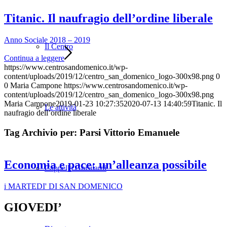
Titanic. Il naufragio dell’ordine liberale
Anno Sociale 2018 – 2019
Il Centro
Continua a leggere
https://www.centrosandomenico.it/wp-
content/uploads/2019/12/centro_san_domenico_logo-300x98.png
0
0
Maria Campone
https://www.centrosandomenico.it/wp-
content/uploads/2019/12/centro_san_domenico_logo-300x98.png
Maria Campone
2019-01-23 10:27:35
2020-07-13 14:40:59
Titanic. Il
Le attività
naufragio dell’ordine liberale
Tag Archivio per:
Parsi Vittorio Emanuele
Economia e pace: un’alleanza possibile
Cappella Ghisilardi
i MARTEDI' DI SAN DOMENICO
GIOVEDI’