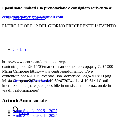
I posti sono limitati e la prenotazione è consigliata scrivendo a:
centrosandomenicobo@gmail.com
La rivista I Martedì
ENTRO LE ORE 12 DEL GIORNO PRECEDENTE L’EVENTO
Contatti
https://www.centrosandomenico.it/wp-
content/uploads/2015/05/martedi_san-domenico-cop.png
720
1000
Maria Campone
https://www.centrosandomenico.it/wp-
content/uploads/2019/12/centro_san_domenico_logo-300x98.png
Maria Campone
2024-11-14 10:50:47
2024-11-14 10:51:11
Conflitti
Struttura organizzativa
internazionali: quale pace possibile in un sistema internazionale in
via di trasformazione?
Articoli Anno sociale
Anno Sociale 2026 – 2027
Cerca
Anno Sociale 2024 – 2025