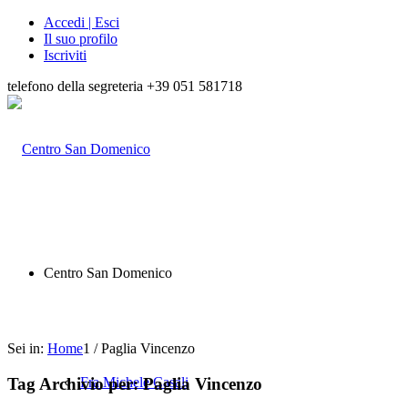
Accedi | Esci
Il suo profilo
Iscriviti
telefono della segreteria +39 051 581718
Centro San Domenico
Sei in:
Home
1
/
Paglia Vincenzo
Tag Archivio per:
Paglia Vincenzo
Fra Michele Casali