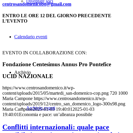
Diventare soci
centrosandomenicobo@gmail.com
ENTRO LE ORE 12 DEL GIORNO PRECEDENTE
L’EVENTO
Calendario eventi
EVENTO IN COLLABORAZIONE CON:
Fondazione Centesimus Annus Pro Pontefice
Archivio
UCID NAZIONALE
https://www.centrosandomenico.it/wp-
content/uploads/2015/05/martedi_san-domenico-cop.png
720
1000
Maria Campone
https://www.centrosandomenico.it/wp-
content/uploads/2019/12/centro_san_domenico_logo-300x98.png
Archivio eventi
Maria Campone
2025-01-03 19:40:01
2025-01-03
19:40:01
Economia e pace: un’alleanza possibile
Conflitti internazionali: quale pace