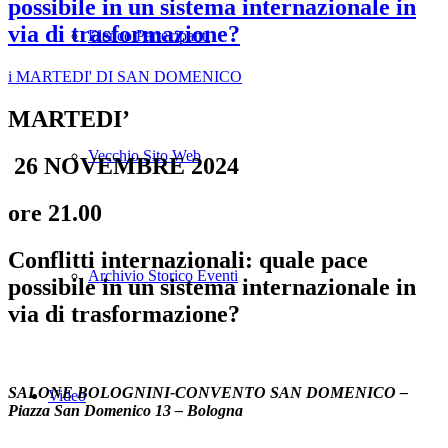
possibile in un sistema internazionale in
via di trasformazione?
Elenco Partecipanti
i MARTEDI' DI SAN DOMENICO
MARTEDI’
Vecchio Sito Web
26 NOVEMBRE
2024
ore 21.00
Conflitti internazionali: quale pace
Archivio Storico Eventi
possibile in un sistema internazionale in
via di trasformazione?
SALONE BOLOGNINI-CONVENTO SAN DOMENICO –
Video
Piazza San Domenico 13 – Bologna