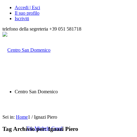
Accedi | Esci
Il suo profilo
Iscriviti
telefono della segreteria +39 051 581718
Centro San Domenico
Sei in:
Home
1
/
Ignazi Piero
Tag Archivio per:
Ignazi Piero
Fra Michele Casali