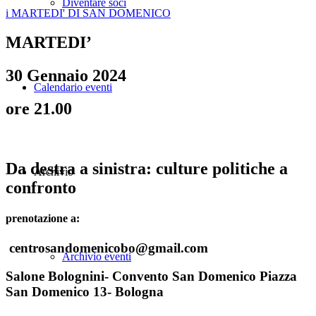
Diventare soci
i MARTEDI' DI SAN DOMENICO
MARTEDI’
30 Gennaio 2024
Calendario eventi
ore 21.00
Da destra a sinistra: culture politiche a
Archivio
confronto
prenotazione a:
centrosandomenicobo@gmail.com
Archivio eventi
Salone Bolognini- Convento San Domenico Piazza
San Domenico 13- Bologna