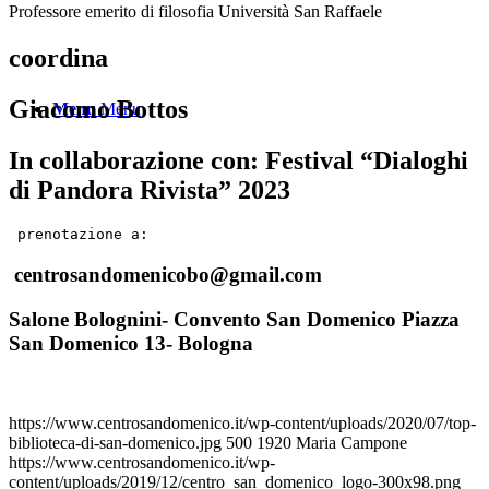
Professore emerito di filosofia Università San Raffaele
coordina
Giacomo Bottos
Menu
Menu
In collaborazione con: Festival “Dialoghi
di Pandora Rivista” 2023
 prenotazione a:
centrosandomenicobo@gmail.com
Salone Bolognini- Convento San Domenico Piazza
San Domenico 13- Bologna
https://www.centrosandomenico.it/wp-content/uploads/2020/07/top-
biblioteca-di-san-domenico.jpg
500
1920
Maria Campone
https://www.centrosandomenico.it/wp-
content/uploads/2019/12/centro_san_domenico_logo-300x98.png