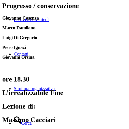
Progresso / conservazione
Giovanna Cosenza
La rivista I Martedì
Marco Damilano
Luigi Di Gregorio
Piero Ignazi
Contatti
Giovanni Orsina
ore 18.30
Struttura organizzativa
L’irrealizzabile Fine
Lezione di:
Massimo Cacciari
Cerca