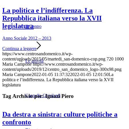
La politica e l’indifferenza. La
Repubblica italiana verso la XVII
legislatura
Il Centro
Anno Sociale 2012 – 2013
Continua a leggere
https://www.centrosandomenico.it/wp-
content/uploads/2015/05/martedi_san-domenico-cop.png
720
1000
Le attività
Maria Campone
https://www.centrosandomenico.it/wp-
content/uploads/2019/12/centro_san_domenico_logo-300x98.png
Maria Campone
2022-01-05 11:37:32
2022-01-05 12:01:50
La
politica e l’indifferenza. La Repubblica italiana verso la XVII
legislatura
Tag Archivio per:
Ignazi Piero
Cappella Ghisilardi
Da destra a sinistra: culture politiche a
confronto