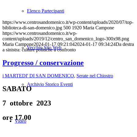
Elenco Partecipanti
https://www.centrosandomenico.it/wp-content/uploads/2020/07/top-
biblioteca-di-san-domenico.jpg
500
1920
Maria Campone
https://www.centrosandomenico.it/wp-
content/uploads/2019/12/centro_san_domenico_logo-300x98.png
Maria Campone
2024-01-17 09:21:04
2024-01-17 09:34:24
Da destra
Vecchio Sito Web
a sinistra: culture politiche a confronto
Progresso / conservazione
i MARTEDI' DI SAN DOMENICO
,
Serate nel Chiostro
Archivio Storico Eventi
SABATO
7 ottobre 2023
ore 17.00
Video