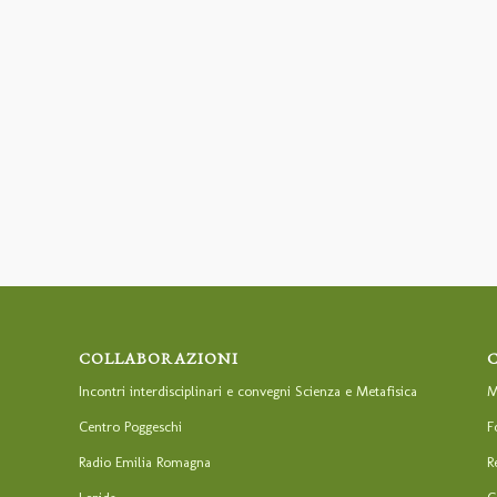
COLLABORAZIONI
Incontri interdisciplinari e convegni Scienza e Metafisica
M
Centro Poggeschi
F
Radio Emilia Romagna
R