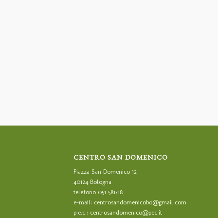
CENTRO SAN DOMENICO
Piazza San Domenico 12
40124 Bologna
telefono 051 581718
e-mail:
centrosandomenicobo@gmail.com
p.e.c.:
centrosandomenico@pec.it