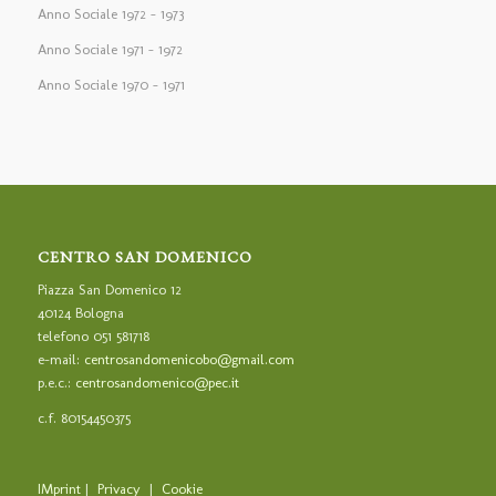
Anno Sociale 1972 – 1973
Anno Sociale 1971 – 1972
Anno Sociale 1970 – 1971
CENTRO SAN DOMENICO
Piazza San Domenico 12
40124 Bologna
telefono 051 581718
e-mail:
centrosandomenicobo@gmail.com
p.e.c.:
centrosandomenico@pec.it
c.f. 80154450375
IMprint
|
Privacy
|
Cookie