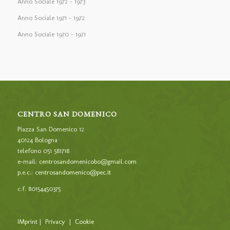
Anno Sociale 1972 – 1973
Anno Sociale 1971 – 1972
Anno Sociale 1970 – 1971
CENTRO SAN DOMENICO
Piazza San Domenico 12
40124 Bologna
telefono 051 581718
e-mail:
centrosandomenicobo@gmail.com
p.e.c.:
centrosandomenico@pec.it
c.f. 80154450375
IMprint
|
Privacy
|
Cookie