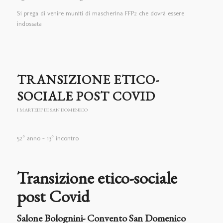
Si prega di venire muniti di mascherina FFP2 che dovrà essere
indossata
TRANSIZIONE ETICO-
SOCIALE POST COVID
I MARTEDI' DI SAN DOMENICO
52° anno – 13° incontro
Transizione etico-sociale
post Covid
Salone Bolognini- Convento San Domenico