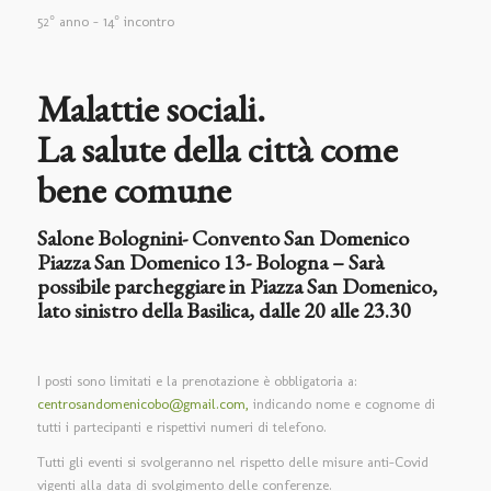
52° anno – 14° incontro
Malattie sociali.
La salute della città come
bene comune
Salone Bolognini- Convento San Domenico
Piazza San Domenico 13- Bologna – Sarà
possibile parcheggiare in Piazza San Domenico,
lato sinistro della Basilica, dalle 20 alle 23.30
I posti sono limitati e la prenotazione è obbligatoria a:
centrosandomenicobo@gmail.com,
indicando nome e cognome di
tutti i partecipanti e rispettivi numeri di telefono.
Tutti gli eventi si svolgeranno nel rispetto delle misure anti-Covid
vigenti alla data di svolgimento delle conferenze.