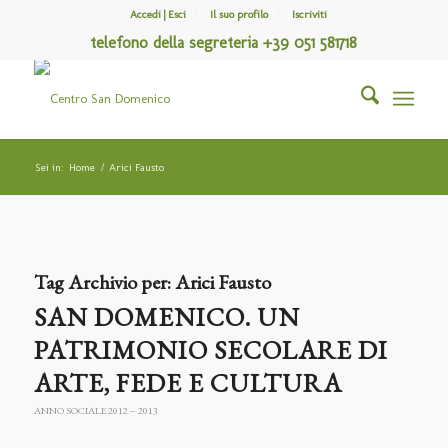
Accedi | Esci
Il suo profilo
Iscriviti
telefono della segreteria +39 051 581718
Sei in:
Home
/
Arici Fausto
Tag Archivio per:
Arici Fausto
SAN DOMENICO. UN
PATRIMONIO SECOLARE DI
ARTE, FEDE E CULTURA
ANNO SOCIALE 2012 – 2013