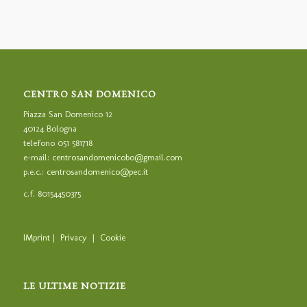
CENTRO SAN DOMENICO
Piazza San Domenico 12
40124 Bologna
telefono 051 581718
e-mail:
centrosandomenicobo@gmail.com
p.e.c.:
centrosandomenico@pec.it
c.f. 80154450375
IMprint
|
Privacy
|
Cookie
LE ULTIME NOTIZIE