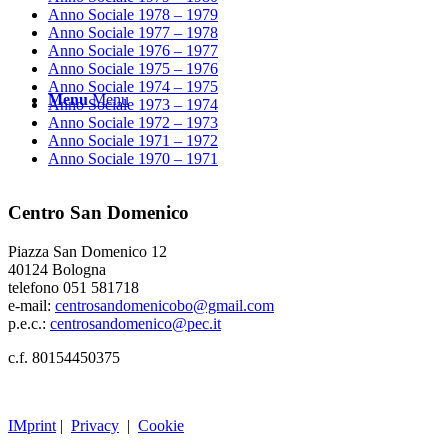
Anno Sociale 1978 – 1979
Anno Sociale 1977 – 1978
Anno Sociale 1976 – 1977
Anno Sociale 1975 – 1976
Anno Sociale 1974 – 1975
Menu
Menu
Anno Sociale 1973 – 1974
Anno Sociale 1972 – 1973
Anno Sociale 1971 – 1972
Anno Sociale 1970 – 1971
Centro San Domenico
Piazza San Domenico 12
40124 Bologna
telefono 051 581718
e-mail:
centrosandomenicobo@gmail.com
p.e.c.:
centrosandomenico@pec.it
c.f. 80154450375
IMprint
|
Privacy
|
Cookie