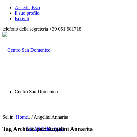
Accedi | Esci
Il suo profilo
Iscriviti
telefono della segreteria +39 051 581718
Centro San Domenico
Sei in:
Home
1
/
Angelini Annarita
Tag Archivio per:
Angelini Annarita
Fra Michele Casali