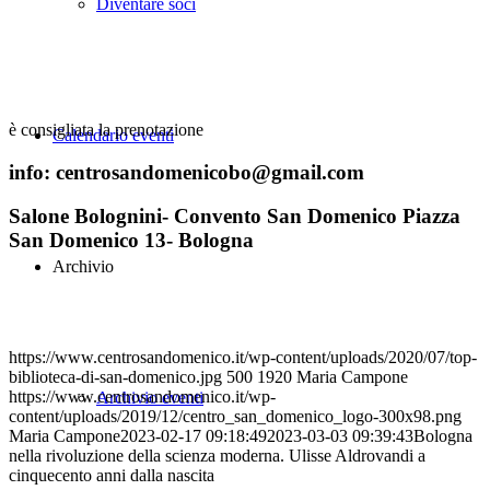
Diventare soci
è consigliata la prenotazione
Calendario eventi
info: centrosandomenicobo@gmail.com
Salone Bolognini- Convento San Domenico Piazza
San Domenico 13- Bologna
Archivio
https://www.centrosandomenico.it/wp-content/uploads/2020/07/top-
biblioteca-di-san-domenico.jpg
500
1920
Maria Campone
https://www.centrosandomenico.it/wp-
Archivio eventi
content/uploads/2019/12/centro_san_domenico_logo-300x98.png
Maria Campone
2023-02-17 09:18:49
2023-03-03 09:39:43
Bologna
nella rivoluzione della scienza moderna. Ulisse Aldrovandi a
cinquecento anni dalla nascita