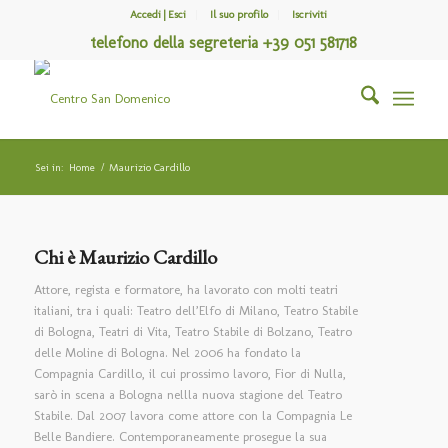
Accedi | Esci
Il suo profilo
Iscriviti
telefono della segreteria +39 051 581718
Sei in:
Home
/
Maurizio Cardillo
Chi è
Maurizio Cardillo
Attore, regista e formatore, ha lavorato con molti teatri
italiani, tra i quali: Teatro dell’Elfo di Milano, Teatro Stabile
di Bologna, Teatri di Vita, Teatro Stabile di Bolzano, Teatro
delle Moline di Bologna. Nel 2006 ha fondato la
Compagnia Cardillo, il cui prossimo lavoro, Fior di Nulla,
sarò in scena a Bologna nellla nuova stagione del Teatro
Stabile. Dal 2007 lavora come attore con la Compagnia Le
Belle Bandiere. Contemporaneamente prosegue la sua