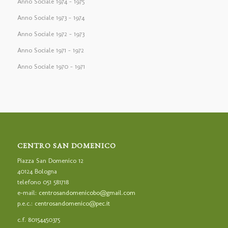
Anno Sociale 1974 – 1975
Anno Sociale 1973 – 1974
Anno Sociale 1972 – 1973
Anno Sociale 1971 – 1972
Anno Sociale 1970 – 1971
CENTRO SAN DOMENICO
Piazza San Domenico 12
40124 Bologna
telefono 051 581718
e-mail:
centrosandomenicobo@gmail.com
p.e.c.:
centrosandomenico@pec.it
c.f. 80154450375