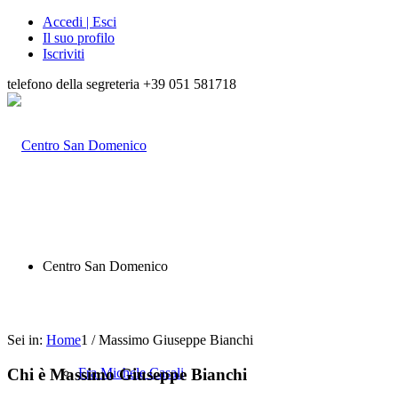
Accedi | Esci
Il suo profilo
Iscriviti
telefono della segreteria +39 051 581718
Centro San Domenico
Sei in:
Home
1
/
Massimo Giuseppe Bianchi
Chi è
Massimo Giuseppe Bianchi
Fra Michele Casali