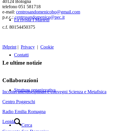
40124 Bologna
telefono 051 581718
e-mail:
centrosandomenicobo@gmail.com
p.e.c.:
centrosandomenico@pec.it
La rivista I Martedì
c.f. 80154450375
IMprint
|
Privacy
|
Cookie
Contatti
Le ultime notizie
Collaborazioni
Struttura organizzativa
Incontri interdisciplinari e convegni Scienza e Metafisica
Centro Poggeschi
Radio Emilia Romagna
Lepida
Cerca