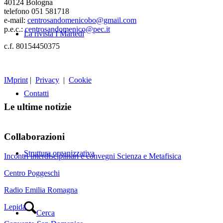
40124 Bologna
telefono 051 581718
e-mail:
centrosandomenicobo@gmail.com
p.e.c.:
centrosandomenico@pec.it
La rivista I Martedì
c.f. 80154450375
IMprint
|
Privacy
|
Cookie
Contatti
Le ultime notizie
Collaborazioni
Struttura organizzativa
Incontri interdisciplinari e convegni Scienza e Metafisica
Centro Poggeschi
Radio Emilia Romagna
Lepida
Cerca