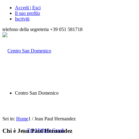
Accedi | Esci
Il suo profilo
Iscriviti
telefono della segreteria +39 051 581718
Centro San Domenico
Sei in:
Home
1
/
Jean Paul Hernandez
Chi è
Jean Paul Hernandez
Fra Michele Casali