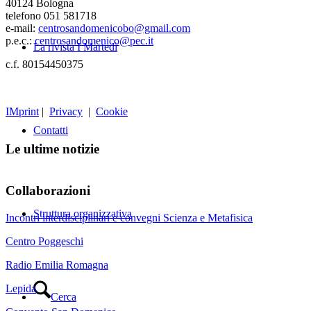
40124 Bologna
telefono 051 581718
e-mail:
centrosandomenicobo@gmail.com
p.e.c.:
centrosandomenico@pec.it
La rivista I Martedì
c.f. 80154450375
IMprint
|
Privacy
|
Cookie
Contatti
Le ultime notizie
Collaborazioni
Struttura organizzativa
Incontri interdisciplinari e convegni Scienza e Metafisica
Centro Poggeschi
Radio Emilia Romagna
Lepida
Cerca