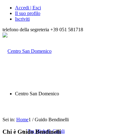
Accedi | Esci
Il suo profilo
Iscriviti
telefono della segreteria +39 051 581718
Centro San Domenico
Sei in:
Home
1
/
Guido Bendinelli
Chi è
Guido Bendinelli
Fra Michele Casali