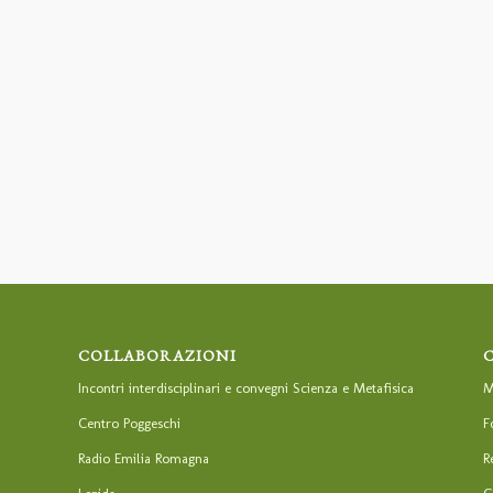
COLLABORAZIONI
Incontri interdisciplinari e convegni Scienza e Metafisica
M
Centro Poggeschi
F
Radio Emilia Romagna
R