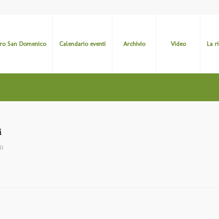
ro San Domenico
Calendario eventi
Archivio
Video
La r
i
li