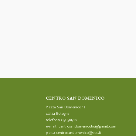
CENTRO SAN DOMENICO
Piazza San Domenico 12
40124 Bologna
telefono 051 581718
e-mail:
centrosandomenicobo@gmail.com
p.e.c.:
centrosandomenico@pec.it