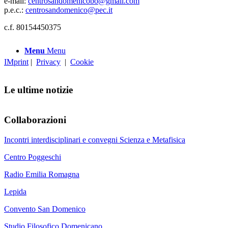
e-mail:
centrosandomenicobo@gmail.com
p.e.c.:
centrosandomenico@pec.it
c.f. 80154450375
Menu
Menu
IMprint
|
Privacy
|
Cookie
Le ultime notizie
Collaborazioni
Incontri interdisciplinari e convegni Scienza e Metafisica
Centro Poggeschi
Radio Emilia Romagna
Lepida
Convento San Domenico
Studio Filosofico Domenicano