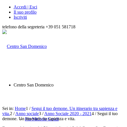
Accedi | Esci
Il suo profilo
Iscriviti
telefono della segreteria +39 051 581718
Centro San Domenico
Sei in:
Home
1
/
Segui il tuo demone. Un itinerario tra sapienza e
vita.
2
/
Anno sociale
3
/
Anno Sociale 2020 - 2021
4
/
Segui il tuo
demone. Un itinerario tra sapienza e vita.
Fra Michele Casali