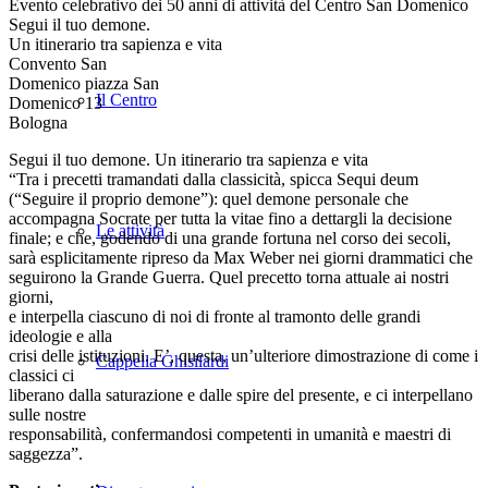
Evento celebrativo dei 50 anni di attività del Centro San Domenico
Segui il tuo demone.
Un itinerario tra sapienza e vita
Convento San
Domenico piazza San
Il Centro
Domenico 13
Bologna
Segui il tuo demone. Un itinerario tra sapienza e vita
“Tra i precetti tramandati dalla classicità, spicca Sequi deum
(“Seguire il proprio demone”): quel demone personale che
accompagna Socrate per tutta la vitae fino a dettargli la decisione
Le attività
finale; e che, godendo di una grande fortuna nel corso dei secoli,
sarà esplicitamente ripreso da Max Weber nei giorni drammatici che
seguirono la Grande Guerra. Quel precetto torna attuale ai nostri
giorni,
e interpella ciascuno di noi di fronte al tramonto delle grandi
ideologie e alla
crisi delle istituzioni. E’, questa, un’ulteriore dimostrazione di come i
Cappella Ghisilardi
classici ci
liberano dalla saturazione e dalle spire del presente, e ci interpellano
sulle nostre
responsabilità, confermandosi competenti in umanità e maestri di
saggezza”.