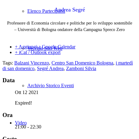
Andrea Segré
Elenco Partecipanti
Professore di Economia circolare e politiche per lo sviluppo sostenibile
– Università di Bologna ondatore della Campagna Spreco Zero
+ Aggiungi a Google Calendar
Vecchio Sito Web
+ iCal / Outlook export
Tags:
Balzani Vincenzo
,
Centro San Domenico Bologna
,
i martedì
di san domenico
,
Segré Andrea
,
Zamboni Silvia
Data
Archivio Storico Eventi
Ott 12 2021
Expired!
Ora
Video
21:00 - 22:30
Costo