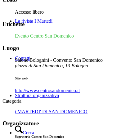
Accesso libero
La rivista I Martedì
Etichette
Evento Centro San Domenico
Luogo
Contatti
Salone Bolognini - Convento San Domenico
piazza di San Domenico, 13 Bologna
Sito web
http://www.centrosandomenico.it
Struttura organizzativa
Categoria
i MARTEDI' DI SAN DOMENICO
Organizzatore
Cerca
Segreteria Centro San Domenico