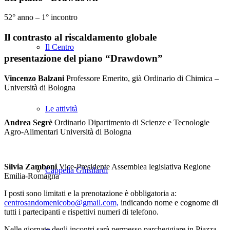
52° anno – 1° incontro
Il contrasto al riscaldamento globale
Il Centro
presentazione del piano “Drawdown”
Vincenzo
Balzani
Professore Emerito, già Ordinario di Chimica –
Università di Bologna
Le attività
Andrea Segrè
Ordinario Dipartimento di Scienze e Tecnologie
Agro-Alimentari Università di Bologna
Silvia Zamboni
Vice-Presidente Assemblea legislativa Regione
Cappella Ghisilardi
Emilia-Romagna
I posti sono limitati e la prenotazione è obbligatoria a:
centrosandomenicobo@gmail.com,
indicando nome e cognome di
tutti i partecipanti e rispettivi numeri di telefono.
Nelle giornate degli incontri sarà permesso parcheggiare in Piazza