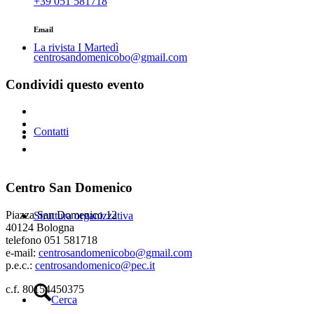
+39 051 581718
Email
La rivista I Martedì
centrosandomenicobo@gmail.com
Condividi questo evento
Contatti
Centro San Domenico
Piazza San Domenico 12
Struttura organizzativa
40124 Bologna
telefono 051 581718
e-mail:
centrosandomenicobo@gmail.com
p.e.c.:
centrosandomenico@pec.it
c.f. 80154450375
Cerca