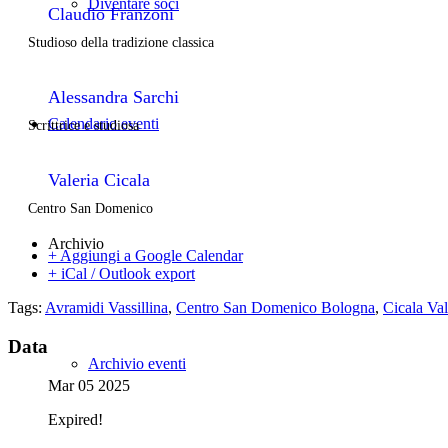
Diventare soci
Claudio Franzoni
Studioso della tradizione classica
Alessandra Sarchi
Calendario eventi
Scrittrice e studiosa
Valeria Cicala
Centro San Domenico
Archivio
+ Aggiungi a Google Calendar
+ iCal / Outlook export
Tags:
Avramidi Vassillina
,
Centro San Domenico Bologna
,
Cicala Val
Data
Archivio eventi
Mar 05 2025
Expired!