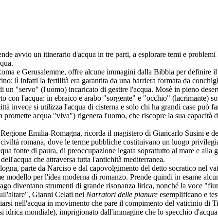
ende avvio un itinerario d'acqua in tre parti, a esplorare temi e problemi 
cqua.
ma e Gerusalemme, offre alcune immagini dalla Bibbia per definire il ra
: lì infatti la fertilità era garantita da una barriera formata da conchigl
 un "servo" (l'uomo) incaricato di gestire l'acqua. Mosè in pieno desert
to con l'acqua: in ebraico e arabo "sorgente" e "occhio" (lacrimante) son
tà invece si utilizza l'acqua di cisterna e solo chi ha grandi case può 
promette acqua "viva") rigenera l'uomo, che riscopre la sua capacità di tr
lla Regione Emilia-Romagna, ricorda il magistero di Giancarlo Susini e de
 civiltà romana, dove le terme pubbliche costituivano un luogo privilegia
acqua fonte di paura, di preoccupazione legata soprattutto al mare e alla
ll'acqua che attraversa tutta l'antichità mediterranea.
ogna, parte da Narciso e dal capovolgimento del detto socratico nel vati
come modello per l'idea moderna di romanzo. Prende quindi in esame alcun
il lago diventano strumenti di grande risonanza lirica, nonché la voce "fiu
ull'altare", Gianni Celati nei
Narratori delle pianure
esemplificano e tes
hiarsi nell'acqua in movimento che pare il compimento del vaticinio di T
isi idrica mondiale), imprigionato dall'immagine che lo specchio d'acqua g