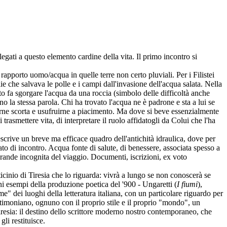
legati a questo elemento cardine della vita. Il primo incontro si
pporto uomo/acqua in quelle terre non certo pluviali. Per i Filistei
ie che salvava le polle e i campi dall'invasione dell'acqua salata. Nella
o fa sgorgare l'acqua da una roccia (simbolo delle difficoltà anche
o la stessa parola. Chi ha trovato l'acqua ne è padrone e sta a lui se
farne scorta e usufruirne a piacimento. Ma dove si beve essenzialmente
asmettere vita, di interpretare il ruolo affidatogli da Colui che l'ha
scrive un breve ma efficace quadro dell'antichità idraulica, dove per
to di incontro. Acqua fonte di salute, di benessere, associata spesso a
 grande incognita del viaggio. Documenti, iscrizioni, ex voto
cinio di Tiresia che lo riguarda: vivrà a lungo se non conoscerà se
i esempi della produzione poetica del '900 - Ungaretti (
I fiumi
),
me" dei luoghi della letteratura italiana, con un particolare riguardo per
timoniano, ognuno con il proprio stile e il proprio "mondo", un
iresia: il destino dello scrittore moderno nostro contemporaneo, che
li restituisce.