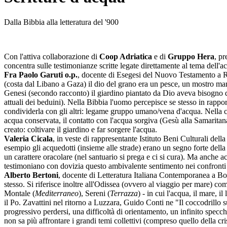
Dalla Bibbia alla letteratura del '900
Con l'attiva collaborazione di
Coop Adriatica
e di
Gruppo Hera
, pr
concentra sulle testimonianze scritte legate direttamente al tema dell'a
Fra Paolo Garuti o.p.
, docente di Esegesi del Nuovo Testamento a Ro
(costa dal Libano a Gaza) il dio del grano era un pesce, un mostro marino
Genesi (secondo racconto) il giardino piantato da Dio aveva bisogno di
attuali dei beduini). Nella Bibbia l'uomo percepisce se stesso in rappor
condividerla con gli altri: legame gruppo umano/vena d'acqua. Nella cit
acqua conservata, il contatto con l'acqua sorgiva (Gesù alla Samaritana 
creato: coltivare il giardino e far sorgere l'acqua.
Valeria Cicala
, in veste di rappresentante Istituto Beni Culturali de
esempio gli acquedotti (insieme alle strade) erano un segno forte della
un carattere oracolare (nel santuario si prega e ci si cura). Ma anche 
testimoniano con dovizia questo ambivalente sentimento nei confronti de
Alberto Bertoni
, docente di Letteratura Italiana Contemporanea a Bol
stesso. Si riferisce inoltre all'Odissea (ovvero al viaggio per mare) 
Montale (
Mediterraneo
), Sereni (
Terrazza
) - in cui l'acqua, il mare, 
il Po. Zavattini nel ritorno a Luzzara, Guido Conti ne "Il coccodrillo s
progressivo perdersi, una difficoltà di orientamento, un infinito specc
non sa più affrontare i grandi temi collettivi (compreso quello della cr