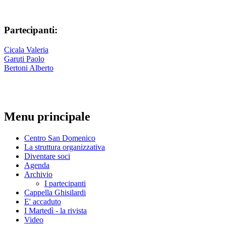
Partecipanti:
Cicala Valeria
Garuti Paolo
Bertoni Alberto
Menu principale
Centro San Domenico
La struttura organizzativa
Diventare soci
Agenda
Archivio
I partecipanti
Cappella Ghisilardi
E' accaduto
I Martedì - la rivista
Video