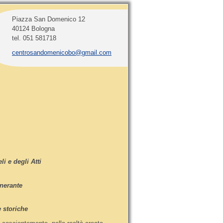
Piazza San Domenico 12
40124 Bologna
tel. 051 581718
centrosandomenicobo@gmail.com
i e degli Atti
inerante
e storiche