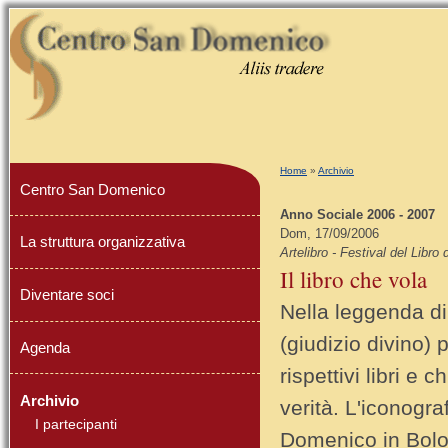
Tu sei qui
Home
»
Archivio
Centro San Domenico
Anno Sociale 2006 - 2007
Dom, 17/09/2006
La struttura organizzativa
Artelibro - Festival del Libro 
Il libro che vola
Diventare soci
Nella leggenda di
(giudizio divino) 
Agenda
rispettivi libri e
Archivio
verità. L'iconogra
I partecipanti
Domenico in Bolog