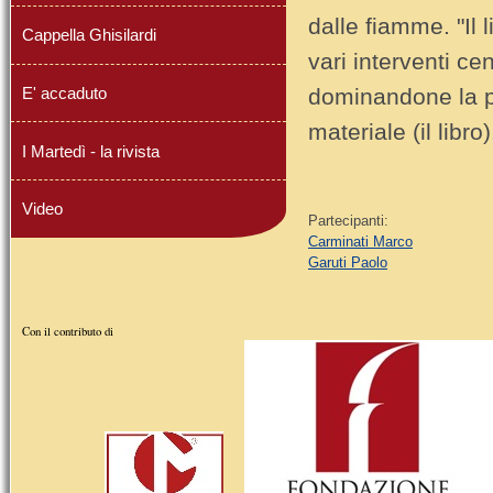
dalle fiamme. "Il 
Cappella Ghisilardi
vari interventi ce
E' accaduto
dominandone la p
materiale (il libro)
I Martedì - la rivista
Video
Partecipanti:
Carminati Marco
Garuti Paolo
Con il contributo di