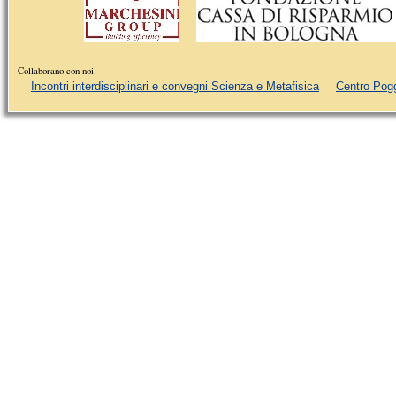
Collaborano con noi
Incontri interdisciplinari e convegni Scienza e Metafisica
Centro Pog