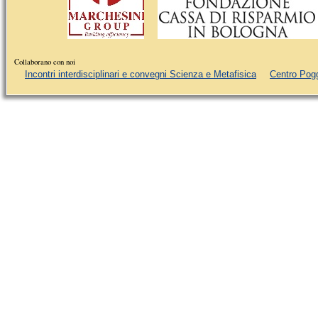
Collaborano con noi
Incontri interdisciplinari e convegni Scienza e Metafisica
Centro Pog