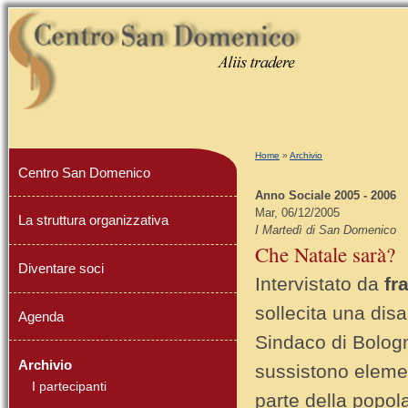
Tu sei qui
Home
»
Archivio
Centro San Domenico
Anno Sociale 2005 - 2006
Mar, 06/12/2005
La struttura organizzativa
I Martedì di San Domenico
Che Natale sarà?
Diventare soci
Intervistato da
fr
sollecita una disa
Agenda
Sindaco di Bologn
Archivio
sussistono element
I partecipanti
parte della popolaz